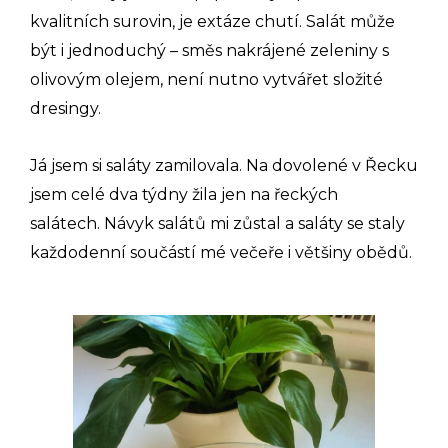
kvalitních surovin, je extáze chutí. Salát může
být i jednoduchý – směs nakrájené zeleniny s
olivovým olejem, není nutno vytvářet složité
dresingy.
Já jsem si saláty zamilovala. Na dovolené v Řecku
jsem celé dva týdny žila jen na řeckých
salátech. Návyk salátů mi zůstal a saláty se staly
každodenní součástí mé večeře i většiny obědů.