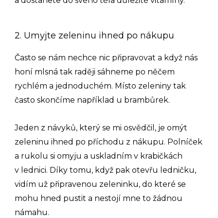
a dostanete do svého těla důležité vitamíny.
2. Umyjte zeleninu ihned po nákupu
Často se nám nechce nic připravovat a když nás
honí mlsná tak raději sáhneme po něčem
rychlém a jednoduchém. Místo zeleniny tak
často skončíme například u brambůrek.
Jeden z návyků, který se mi osvědčil, je omýt
zeleninu ihned po příchodu z nákupu. Polníček
a rukolu si omyju a uskladním v krabičkách
v lednici. Díky tomu, když pak otevřu ledničku,
vidím už připravenou zeleninku, do které se
mohu hned pustit a nestojí mne to žádnou
námahu.