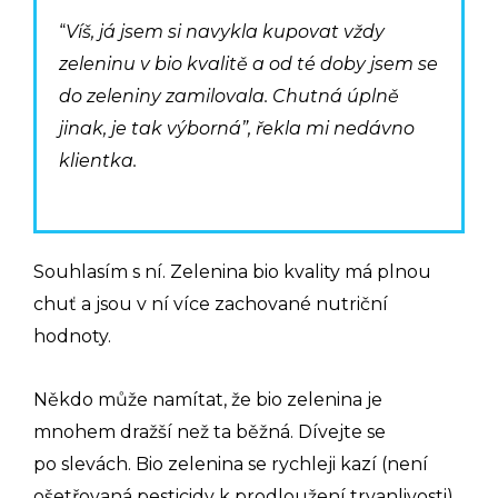
“
Víš, já jsem si navykla kupovat vždy
zeleninu v bio kvalitě a od té doby jsem se
do zeleniny zamilovala. Chutná úplně
jinak, je tak výborná”, řekla mi nedávno
klientka.
Souhlasím s ní. Zelenina bio kvality má plnou
chuť a jsou v ní více zachované nutriční
hodnoty.
Někdo může namítat, že bio zelenina je
mnohem dražší než ta běžná. Dívejte se
po slevách. Bio zelenina se rychleji kazí (není
ošetřovaná pesticidy k prodloužení trvanlivosti)