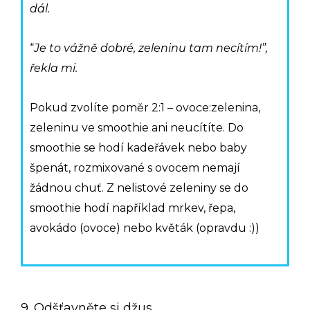
dál.
“
Je to vážně dobré, zeleninu tam necítím!”,
řekla mi.
Pokud zvolíte poměr 2:1 – ovoce:zelenina,
zeleninu ve smoothie ani neucítíte. Do
smoothie se hodí kadeřávek nebo baby
špenát, rozmixované s ovocem nemají
žádnou chuť. Z nelistové zeleniny se do
smoothie hodí například mrkev, řepa,
avokádo (ovoce) nebo květák (opravdu :))
9. Odšťavněte si džus